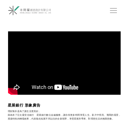
星展銀行 形象廣告
理財無非是為了讓生活更美好。
因為有了亞太最安全銀行—星展銀行數位金融服務，讓你有更多時間享受人生。影片中明亮、寬闊的場景，
透過特殊的轉場效果，代表藉此拓展不同以往的全新視野，享受星展所帶來、對理想生活的無限想像。