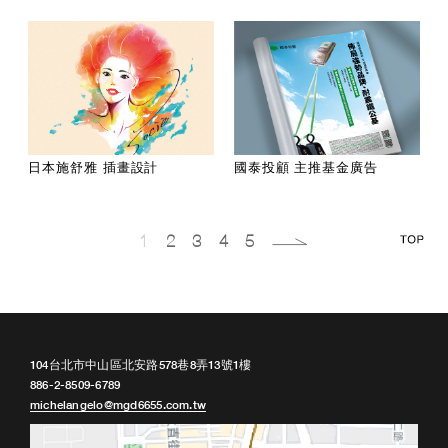
日本施舒雅 插畫設計
國泰投顧 主推基金廣告
1
2
3
4
5
104台北市中山區北安路578巷8弄13號1樓
886-2-8509-6789
michelangelo@mgd6655.com.tw