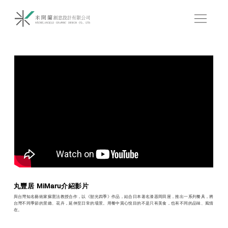
丸豐居 MiMaru介紹影片
與台灣知名藝術家蘇憲法教授合作，以《韶光四季》作品，結合日本著名漆器岡田屋，推出一系列餐具，將
台灣不同季節的景緻、花卉，延伸至日常的場景。用餐中賞心悅目的不是只有美食，也有不同的品味、風情
在。