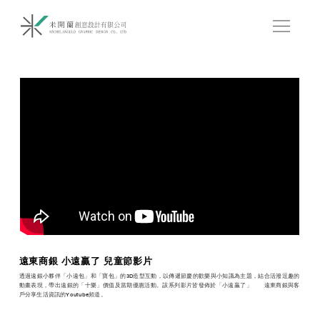
遠東商銀 小遠贏了 兒童節影片
透過遠銀小夥伴「小遠包」和「寶包」的3D造型互動，以傳遞節慶的歡樂與小知識為主題，結合活潑逗趣的
動畫表現，帶出遠銀的「十樂」價值及當期優惠活動。該系列影片皆發佈於「小遠贏了」——遠東商銀與客
戶分享生活資訊的Youtube頻道。