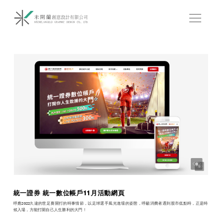
統一證券 統一數位帳戶11月活動網頁
呼應2022久違的世足賽開打的時事情節，以足球選手風光進場的姿態，呼籲消費者遇到股市低點時，正是時
候入場，方能打開自己人生勝利的大門！